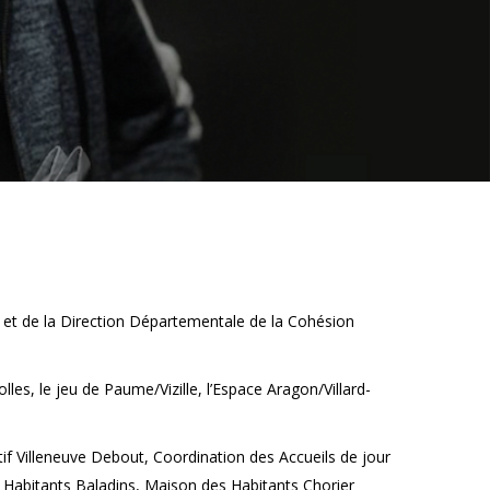
o et de la Direction Départementale de la Cohésion
les, le jeu de Paume/Vizille, l’Espace Aragon/Villard-
ctif Villeneuve Debout, Coordination des Accueils de jour
es Habitants Baladins, Maison des Habitants Chorier