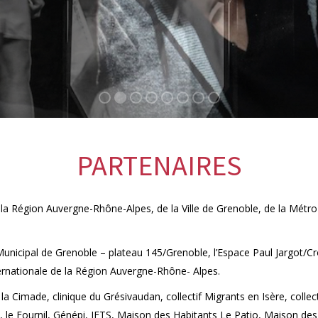
PARTENAIRES
e la Région Auvergne-Rhône-Alpes, de la Ville de Grenoble, de la Métr
unicipal de Grenoble – plateau 145/Grenoble, l’Espace Paul Jargot/Crol
nternationale de la Région Auvergne-Rhône- Alpes.
, la Cimade, clinique du Grésivaudan, collectif Migrants en Isère, colle
eu, le Fournil, Génépi, IFTS, Maison des Habitants Le Patio, Maison d